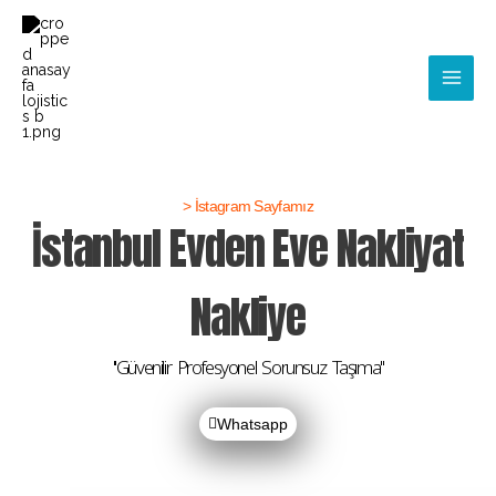
Skip
Main
to
Men
content
> İstagram Sayfamız
İstanbul Evden Eve Nakliyat
Nakliye
''Güvenilir Profesyonel Sorunsuz Taşıma''
Whatsapp