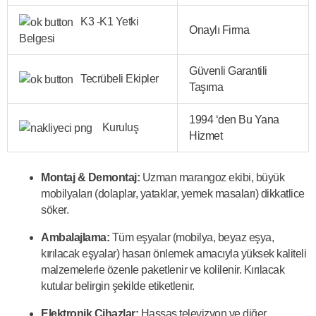
K3 -K1 Yetki
Onaylı Firma
Belgesi
Güvenli Garantili
Tecrübeli Ekipler
Taşıma
1994 ‘den Bu Yana
Kuruluş
Hizmet
Montaj & Demontaj:
Uzman marangoz ekibi, büyük
mobilyaları (dolaplar, yataklar, yemek masaları) dikkatlice
söker.
Ambalajlama:
Tüm eşyalar (mobilya, beyaz eşya,
kırılacak eşyalar) hasarı önlemek amacıyla yüksek kaliteli
malzemelerle özenle paketlenir ve kolilenir. Kırılacak
kutular belirgin şekilde etiketlenir.
Elektronik Cihazlar:
Hassas televizyon ve diğer