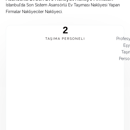
İstanbul’da Son Sistem Asansörlü Ev Taşıması Nakliyesi Yapan
Firmalar Nakliyeciler Nakliyeci.
2
Profes
TAŞIMA PERSONELI
Eşy
Taşı
Perso