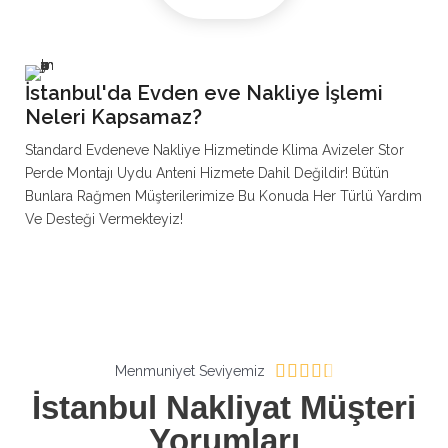
İstanbul'da Evden eve Nakliye İşlemi
Neleri Kapsamaz?
Standard Evdeneve Nakliye Hizmetinde Klima Avizeler Stor
Perde Montajı Uydu Anteni Hizmete Dahil Değildir! Bütün
Bunlara Rağmen Müşterilerimize Bu Konuda Her Türlü Yardım
Ve Desteği Vermekteyiz!
4





Menmuniyet Seviyemiz
.
İstanbul Nakliyat Müşteri
4
Yorumları
/