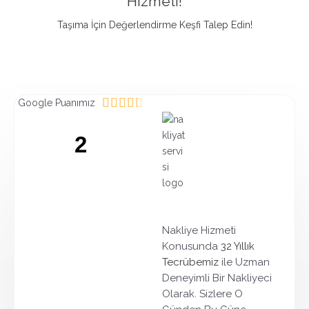
Hizmeti!
Taşıma İçin Değerlendirme Keşfi Talep Edin!
4





Google Puanımız
.
4
2
/
5
GOOGLE PUANIMIZ
ü
z
e
r
Nakliye Hizmeti
i
Konusunda
32 Yıllık
n
Tecrübemiz
ile Uzman
d
Deneyimli Bir Nakliyeci
e
Olarak. Sizlere O
n