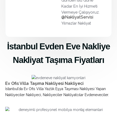
Günden Bu Güne
d
Kadar En İyi Hizmeti
e
Vermeye Çalışıyoruz.
@NakliyatServisi
ğ
e
Yılmazlar Nakliyat
r
l
e
İstanbul Evden Eve Nakliye
n
d
Nakliyat Taşıma Fiyatları
i
r
i
l
Ev Ofis Villa Taşıma Nakliyesi Nakliyeci
d
İstanbul’da Ev Ofis Villa Yazlık Eşya Taşıması Nakliyesi Yapan
i
Nakliyeciler Nakliyeci, Nakliyeciler Nakliyatcılar Evdeneveciler.