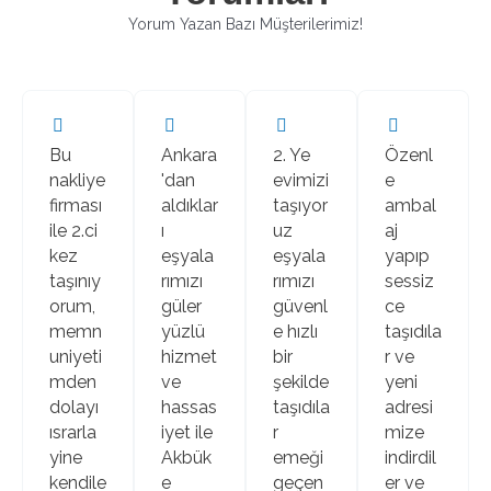
5
Yorum Yazan Bazı Müşterilerimiz!
ü
z
e
r
i
Bu
Ankara
2. Ye
Özenl
n
nakliye
'dan
evimizi
e
d
firması
aldıklar
taşıyor
ambal
e
ile 2.ci
ı
uz
aj
n
kez
eşyala
eşyala
yapıp
d
taşınıy
rımızı
rımızı
sessiz
e
orum,
güler
güvenl
ce
ğ
memn
yüzlü
e hızlı
taşıdıla
e
uniyeti
hizmet
bir
r ve
r
mden
ve
şekilde
yeni
l
dolayı
hassas
taşıdıla
adresi
e
ısrarla
iyet ile
r
mize
n
yine
Akbük
emeği
indirdil
d
kendile
e
geçen
er ve