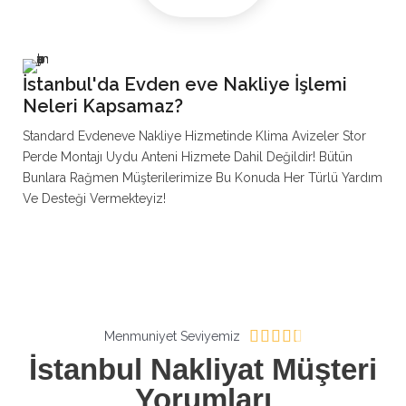
İstanbul'da Evden eve Nakliye İşlemi
Neleri Kapsamaz?
Standard Evdeneve Nakliye Hizmetinde Klima Avizeler Stor
Perde Montajı Uydu Anteni Hizmete Dahil Değildir! Bütün
Bunlara Rağmen Müşterilerimize Bu Konuda Her Türlü Yardım
Ve Desteği Vermekteyiz!
R





Menmuniyet Seviyemiz
a
İstanbul Nakliyat Müşteri
t
Yorumları
e