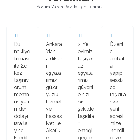
d
Yorum Yazan Bazı Müşterilerimiz!
4
.
4
o
u
Bu
Ankara
2. Ye
Özenl
t
nakliye
'dan
evimizi
e
o
firması
aldıklar
taşıyor
ambal
f
ile 2.ci
ı
uz
aj
5
kez
eşyala
eşyala
yapıp
taşınıy
rımızı
rımızı
sessiz
orum,
güler
güvenl
ce
memn
yüzlü
e hızlı
taşıdıla
uniyeti
hizmet
bir
r ve
mden
ve
şekilde
yeni
dolayı
hassas
taşıdıla
adresi
ısrarla
iyet ile
r
mize
yine
Akbük
emeği
indirdil
kendile
e
geçen
er ve