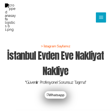
İçeriğe
Main
atla
Men
> İstagram Sayfamız
İstanbul Evden Eve Nakliyat
Nakliye
''Güvenilir Profesyonel Sorunsuz Taşıma''
Whatsapp