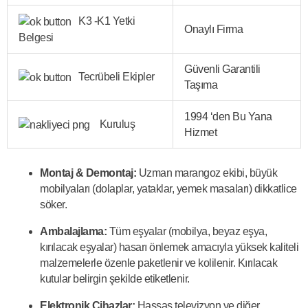
K3 -K1 Yetki
Onaylı Firma
Belgesi
Güvenli Garantili
Tecrübeli Ekipler
Taşıma
1994 ‘den Bu Yana
Kuruluş
Hizmet
Montaj & Demontaj:
Uzman marangoz ekibi, büyük
mobilyaları (dolaplar, yataklar, yemek masaları) dikkatlice
söker.
Ambalajlama:
Tüm eşyalar (mobilya, beyaz eşya,
kırılacak eşyalar) hasarı önlemek amacıyla yüksek kaliteli
malzemelerle özenle paketlenir ve kolilenir. Kırılacak
kutular belirgin şekilde etiketlenir.
Elektronik Cihazlar:
Hassas televizyon ve diğer