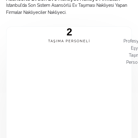
İstanbul’da Son Sistem Asansörlü Ev Taşıması Nakliyesi Yapan
Firmalar Nakliyeciler Nakliyeci.
2
Profes
TAŞIMA PERSONELI
Eşy
Taşı
Perso