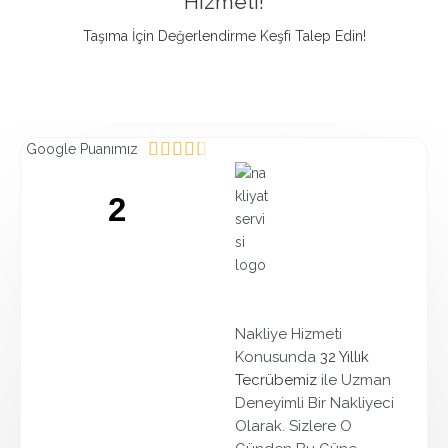
Hizmeti!
Taşıma İçin Değerlendirme Keşfi Talep Edin!
R





Google Puanımız
a
t
2
e
d
GOOGLE PUANIMIZ
4
.
4
o
Nakliye Hizmeti
u
Konusunda
32 Yıllık
t
Tecrübemiz
ile Uzman
o
Deneyimli Bir Nakliyeci
f
Olarak. Sizlere O
5