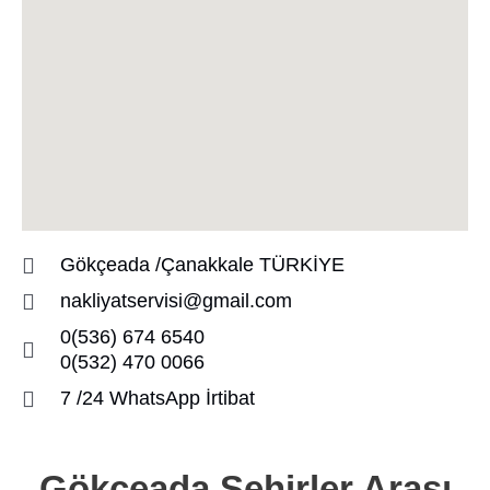
Gökçeada /Çanakkale TÜRKİYE
nakliyatservisi@gmail.com
0(536) 674 6540
0(532) 470 0066
7 /24 WhatsApp İrtibat
Gökçeada Şehirler Arası