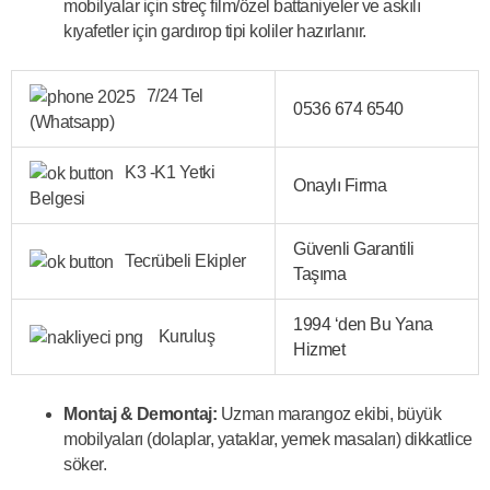
mobilyalar için streç film/özel battaniyeler ve askılı
kıyafetler için gardırop tipi koliler hazırlanır.
7/24 Tel
0536 674 6540
(Whatsapp)
K3 -K1 Yetki
Onaylı Firma
Belgesi
Güvenli Garantili
Tecrübeli Ekipler
Taşıma
1994 ‘den Bu Yana
Kuruluş
Hizmet
Montaj & Demontaj:
Uzman marangoz ekibi, büyük
mobilyaları (dolaplar, yataklar, yemek masaları) dikkatlice
söker.