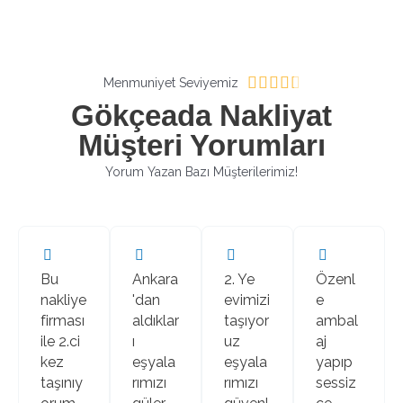
R





Menmuniyet Seviyemiz
a
Gökçeada Nakliyat
t
Müşteri Yorumları
e
d
Yorum Yazan Bazı Müşterilerimiz!
4
.
4
o
u
Bu
Ankara
2. Ye
Özenl
t
nakliye
'dan
evimizi
e
o
firması
aldıklar
taşıyor
ambal
f
ile 2.ci
ı
uz
aj
5
kez
eşyala
eşyala
yapıp
taşınıy
rımızı
rımızı
sessiz