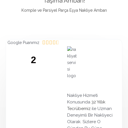
Taşıma Ambarı!
Komple ve Parsiyel Parça Eşya Nakliye Ambarı
R





Google Puanımız
a
t
2
e
d
GOOGLE PUANIMIZ
4
.
4
o
Nakliye Hizmeti
u
Konusunda
32 Yıllık
t
Tecrübemiz
ile Uzman
o
Deneyimli Bir Nakliyeci
f
Olarak. Sizlere O
5