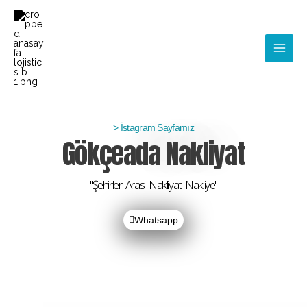
İçeriğe
Main
atla
Men
> İstagram Sayfamız
Gökçeada Nakliyat
''Şehirler Arası Nakliyat Nakliye''
Whatsapp